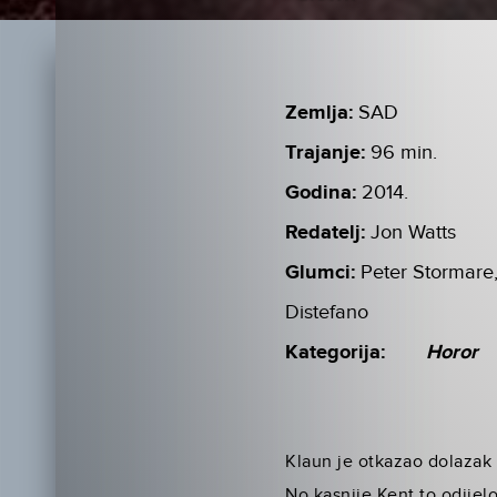
Zemlja:
SAD
Trajanje:
96 min.
Godina:
2014.
Redatelj:
Jon Watts
Glumci:
Peter Stormare,
Distefano
Kategorija:
Horor
Klaun je otkazao dolazak 
No kasnije Kent to odijel