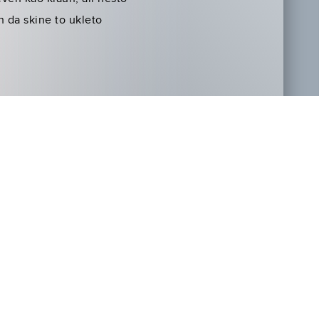
n da skine to ukleto