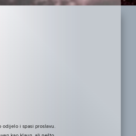
odijelo i spasi proslavu.
even kao klaun, ali nešto