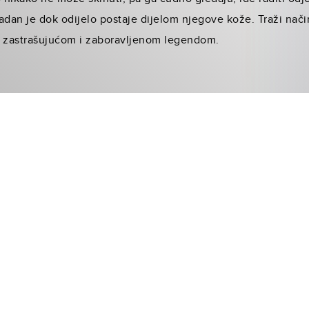
ladan je dok odijelo postaje dijelom njegove kože. Traži nači
a zastrašujućom i zaboravljenom legendom.