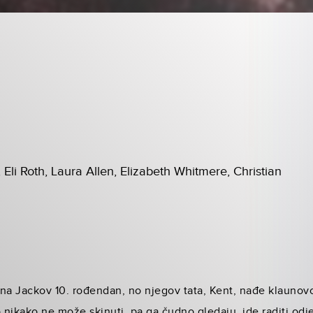
 Eli Roth, Laura Allen, Elizabeth Whitmere, Christian
na Jackov 10. rođendan, no njegov tata, Kent, nađe klaunovo 
o nikako ne može skinuti, pa ga čudno gledaju, ide raditi odj