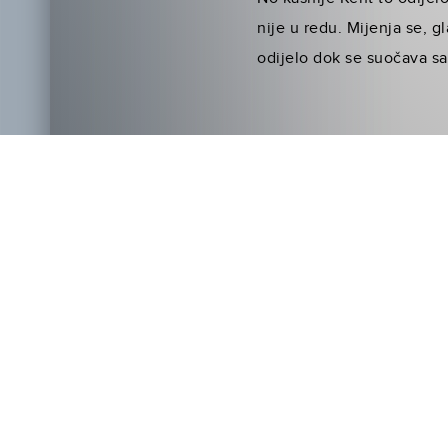
nije u redu. Mijenja se, g
odijelo dok se suočava s