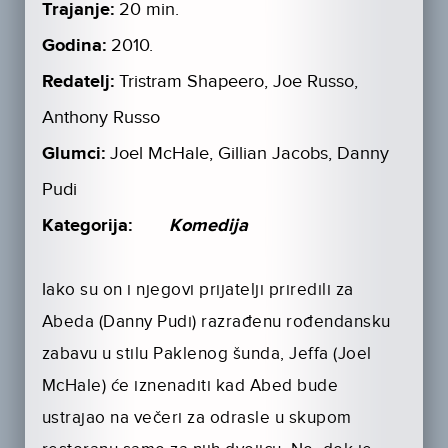
Trajanje:
20 min.
Godina:
2010.
Redatelj:
Tristram Shapeero, Joe Russo,
Anthony Russo
Glumci:
Joel McHale, Gillian Jacobs, Danny
Pudi
Kategorija:
Komedija
Iako su on i njegovi prijatelji priredili za
Abeda (Danny Pudi) razrađenu rođendansku
zabavu u stilu Paklenog šunda, Jeffa (Joel
McHale) će iznenaditi kad Abed bude
ustrajao na večeri za odrasle u skupom