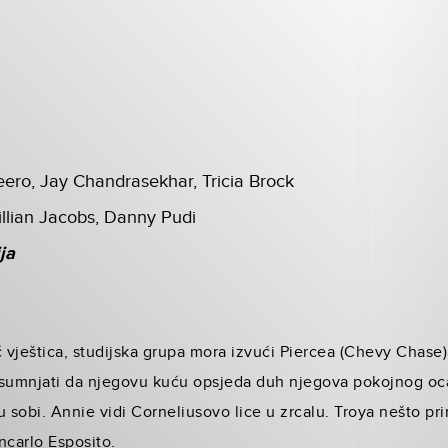
eero, Jay Chandrasekhar, Tricia Brock
illian Jacobs, Danny Pudi
ja
vještica, studijska grupa mora izvući Piercea (Chevy Chase)
 sumnjati da njegovu kuću opsjeda duh njegova pokojnog oca
 sobi. Annie vidi Corneliusovo lice u zrcalu. Troya nešto prim
ncarlo Esposito.