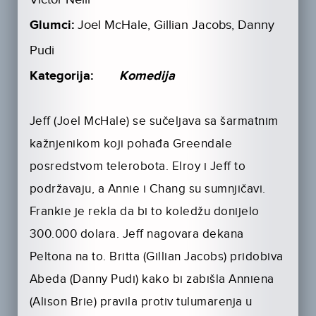
Glumci:
Joel McHale, Gillian Jacobs, Danny
Pudi
Kategorija:
Komedija
Jeff (Joel McHale) se sučeljava sa šarmatnim
kažnjenikom koji pohađa Greendale
posredstvom telerobota. Elroy i Jeff to
podržavaju, a Annie i Chang su sumnjičavi.
Frankie je rekla da bi to koledžu donijelo
300.000 dolara. Jeff nagovara dekana
Peltona na to. Britta (Gillian Jacobs) pridobiva
Abeda (Danny Pudi) kako bi zabišla Anniena
(Alison Brie) pravila protiv tulumarenja u