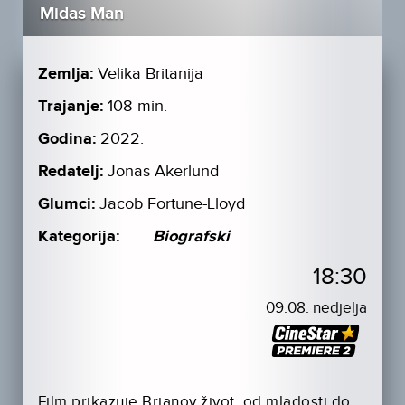
Midas Man
Zemlja:
Velika Britanija
Trajanje:
108 min.
Godina:
2022.
Redatelj:
Jonas Akerlund
Glumci:
Jacob Fortune-Lloyd
Kategorija:
Biografski
18:30
09.08. nedjelja
Film prikazuje Brianov život, od mladosti do