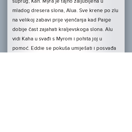
suprug, Kah. Myra je tajno zaljubljena u
mladog dresera slona, Alua. Sve krene po zlu
na velikoj zabavi prije vjenčanja kad Paige
dobije čast zajahati kraljevskoga slona. Alu
vidi Kaha u svađi s Myrom i pohita joj u
pomoć. Eddie se pokuša umiješati i posvađa
se s Kahom, Paige skoči sa slona kako bi mu
pomogla, i sve katastrofalno završi.