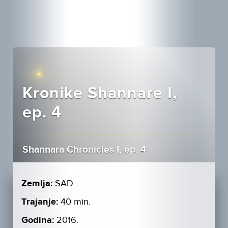
Kronike Shannare I,
ep. 4
Shannara Chronicles I, ep. 4
Zemlja:
SAD
Trajanje:
40 min.
Godina:
2016.