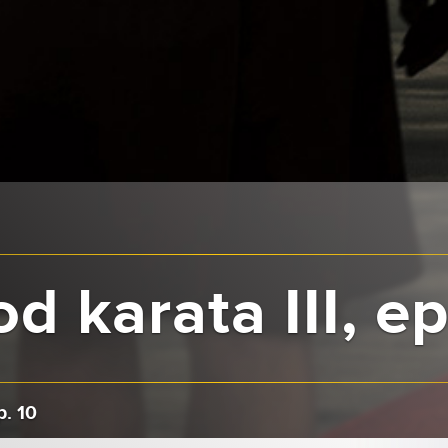
d karata III, ep
p. 10