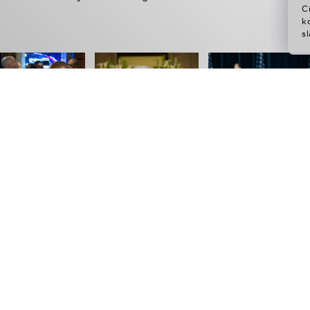
C
k
sl