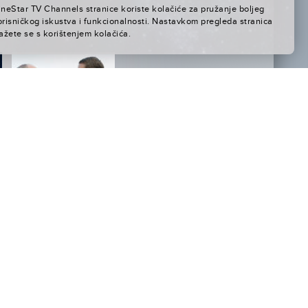
ineStar TV Channels stranice koriste kolačiće za pružanje boljeg
orisničkog iskustva i funkcionalnosti. Nastavkom pregleda stranica
ažete se s korištenjem kolačića.