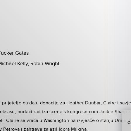
 Tucker Gates
ichael Kelly, Robin Wright
prijatelje da daju donacije za Heather Dunbar, Claire i savje
Teksasu, nudeći rad iza scene s kongresnicom Jackie Sharp k
li. Claire se vraća u Washington na izvješće o stanju Unije, 
C
iv Petrova i zahtjeva za azil Igora Milkina.