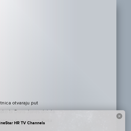
tnica otvaraju put
ako bi Doris Jones dobila
Francis čuje o smrti Rusa
ineStar HR TV Channels