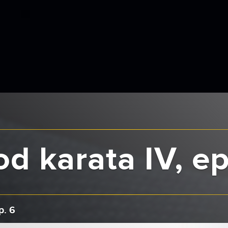
d karata IV, ep
p. 6