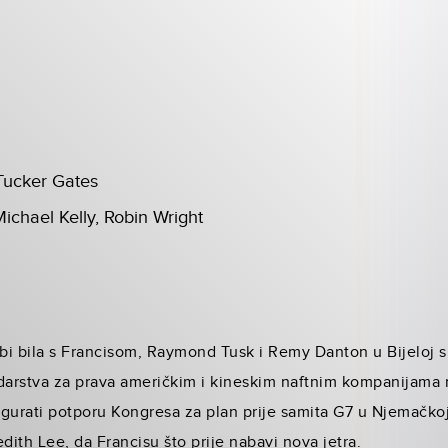
 Tucker Gates
ichael Kelly, Robin Wright
 bi bila s Francisom, Raymond Tusk i Remy Danton u Bijeloj s
arstva za prava američkim i kineskim naftnim kompanijama 
sigurati potporu Kongresa za plan prije samita G7 u Njemačkoj
dith Lee, da Francisu što prije nabavi nova jetra.