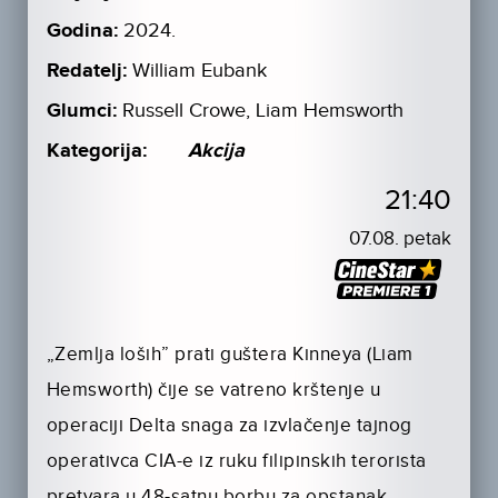
Godina:
2024.
Redatelj:
William Eubank
Glumci:
Russell Crowe, Liam Hemsworth
Kategorija:
Akcija
21:40
07.08. petak
„Zemlja loših” prati guštera Kinneya (Liam
Hemsworth) čije se vatreno krštenje u
operaciji Delta snaga za izvlačenje tajnog
operativca CIA-e iz ruku filipinskih terorista
pretvara u 48-satnu borbu za opstanak.