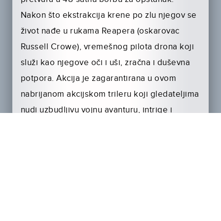
Nakon što ekstrakcija krene po zlu njegov se
život nađe u rukama Reapera (oskarovac
Russell Crowe), vremešnog pilota drona koji
služi kao njegove oči i uši, zračna i duševna
potpora. Akcija je zagarantirana u ovom
nabrijanom akcijskom trileru koji gledateljima
nudi uzbudljivu vojnu avanturu, intrige i
neočekivane obrate, a u glavnoj ulozi je
iskusni Russell Crowe, koji svojom karizmom i
izvedbom donosi dodatnu dubinu filmu.