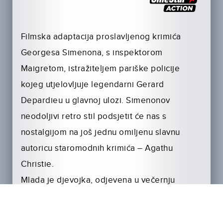
Filmska adaptacija proslavljenog krimića
Georgesa Simenona, s inspektorom
Maigretom, istražiteljem pariške policije
kojeg utjelovljuje legendarni Gerard
Depardieu u glavnoj ulozi. Simenonov
neodoljivi retro stil podsjetit će nas s
nostalgijom na još jednu omiljenu slavnu
autoricu staromodnih krimića – Agathu
Christie.
Mlada je djevojka, odjevena u večernju
haljinu, pronađena mrtva na pariškom trgu.
Inspektor Maigret pokušat će je identificirati,