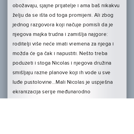
obožavaju, sjajne prijatelje i ama baš nikakvu
želju da se išta od toga promijeni. Ali zbog
jednog razgovora koji načuje pomisli da je
njegova majka trudna i zamišlja najgore:
roditelji više neće imati vremena za njega i
možda će ga čak i napustiti. Nešto treba
poduzeti i stoga Nicolas i njegova družina
smišljaju razne planove koji ih vode u sve
luđe pustolovine…Mali Nicolas je uspješna
ekranizacija serije međunarodno
proslavljenih francuskih dječjih knjiga iz pera
Renéa Goscinnyja, autora Asterixa, Iznoguda i
Lucky Lukea. U Nicolasov svijet ulazimo iz
jedinstvene dječje perspektive što izaziva