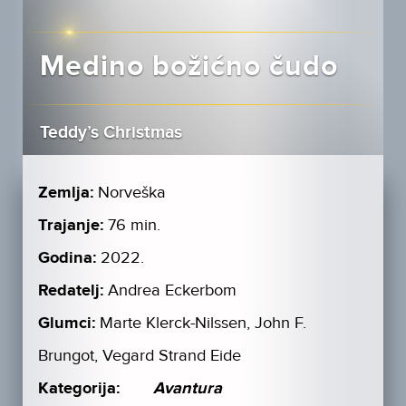
Medino božićno čudo
Teddy’s Christmas
Zemlja:
Norveška
Trajanje:
76 min.
Godina:
2022.
Redatelj:
Andrea Eckerbom
Glumci:
Marte Klerck-Nilssen, John F.
Brungot, Vegard Strand Eide
Kategorija:
Avantura