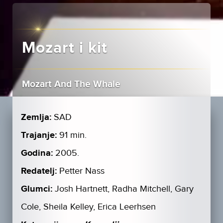
Mozart i kit
Mozart And The Whale
Zemlja:
SAD
Trajanje:
91 min.
Godina:
2005.
Redatelj:
Petter Nass
Glumci:
Josh Hartnett, Radha Mitchell, Gary
Cole, Sheila Kelley, Erica Leerhsen