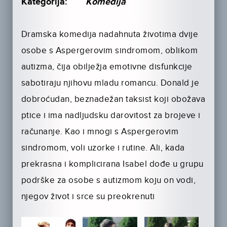
Kategorija:
Komedija
Dramska komedija nadahnuta životima dvije
osobe s Aspergerovim sindromom, oblikom
autizma, čija obilježja emotivne disfunkcije
sabotiraju njihovu mladu romancu. Donald je
dobroćudan, beznadežan taksist koji obožava
ptice i ima nadljudsku darovitost za brojeve i
računanje. Kao i mnogi s Aspergerovim
sindromom, voli uzorke i rutine. Ali, kada
prekrasna i komplicirana Isabel dođe u grupu
podrške za osobe s autizmom koju on vodi,
njegov život i srce su preokrenuti