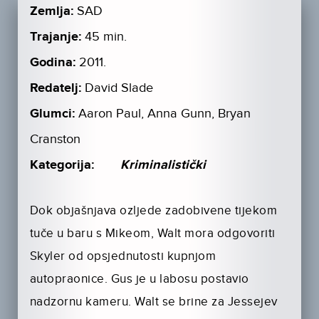
Zemlja:
SAD
Trajanje:
45 min.
Godina:
2011.
Redatelj:
David Slade
Glumci:
Aaron Paul, Anna Gunn, Bryan
Cranston
Kategorija:
Kriminalistički
Dok objašnjava ozljede zadobivene tijekom
tuče u baru s Mikeom, Walt mora odgovoriti
Skyler od opsjednutosti kupnjom
autopraonice. Gus je u labosu postavio
nadzornu kameru. Walt se brine za Jessejev