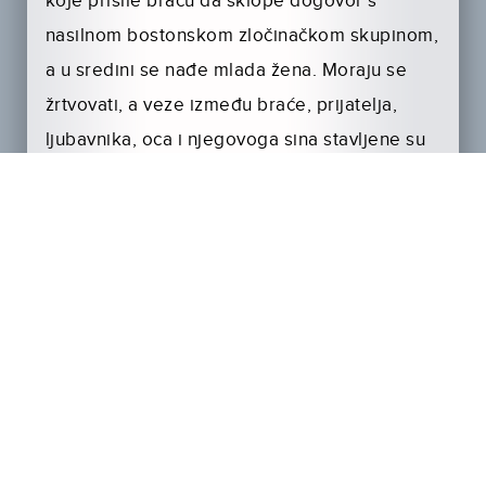
koje prisile braću da sklope dogovor s
nasilnom bostonskom zločinačkom skupinom,
a u sredini se nađe mlada žena. Moraju se
žrtvovati, a veze između braće, prijatelja,
ljubavnika, oca i njegovoga sina stavljene su
na najveću kušnju.