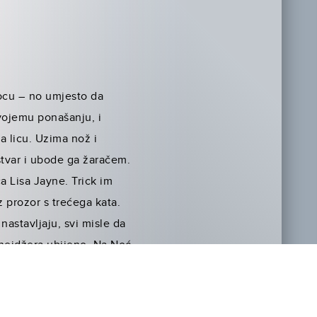
bocu – no umjesto da
svojemu ponašanju, i
a licu. Uzima nož i
 stvar i ubode ga žaračem.
a Lisa Jayne. Trick im
z prozor s trećega kata.
nastavljaju, svi misle da
tinejdžera ubijeno. Na Noć
vojica policajaca. Trick
er postane opsjednut time