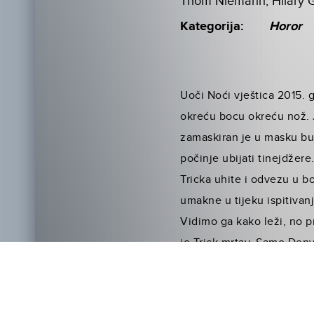
Thom Niemann, Hilary 
Kategorija:
Horor
Uoči Noći vještica 2015. 
okreću bocu okreću nož. J
zamaskiran je u masku bun
počinje ubijati tinejdžer
Tricka uhite i odvezu u bo
umakne u tijeku ispitivanj
Vidimo ga kako leži, no p
je Trick mrtav. Samo Denve
vještica 2018. g., ubojst
se ruga Denveru, i plani
da uhvati Tricka. Hoće li u