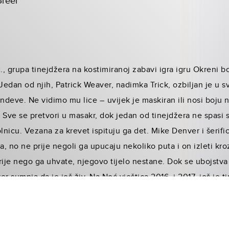
Greer
g., grupa tinejdžera na kostimiranoj zabavi igra igru Okreni 
edan od njih, Patrick Weaver, nadimka Trick, ozbiljan je u 
deve. Ne vidimo mu lice – uvijek je maskiran ili nosi boju n
e. Sve se pretvori u masakr, dok jedan od tinejdžera ne spasi
lnicu. Vezana za krevet ispituju ga det. Mike Denver i šerific
a, no ne prije negoli ga upucaju nekoliko puta i on izleti kro
rije nego ga uhvate, njegovo tijelo nestane. Dok se ubojstva 
r sumnja da je još živ. Na Noć vještica 2016. i 2017. još je 
va postanu osobnija za Denvera – ubijene su njegove kolege, d
ra ubojstvo da ga Denver može gledati kako se događa. Denv
spjeti? Ili će pritom još nešto izgubiti?