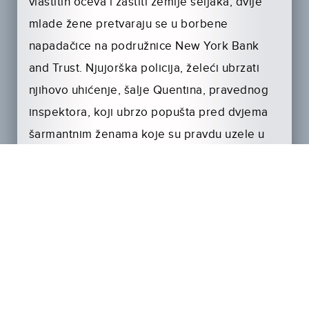
vlastitih očeva i zaštiti zemlje seljaka, dvije
mlade žene pretvaraju se u borbene
napadačice na podružnice New York Bank
and Trust. Njujorška policija, želeći ubrzati
njihovo uhićenje, šalje Quentina, pravednog
inspektora, koji ubrzo popušta pred dvjema
šarmantnim ženama koje su pravdu uzele u
svoje ruke. Istovremeno, Jackson i njegovi
ljudi počinju zazirati od koltova Sare i Marije
koje već čitava zemlja zove “Bandidas”.