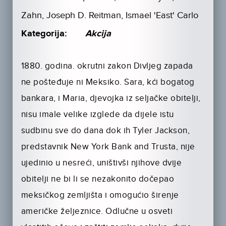
Zahn, Joseph D. Reitman, Ismael 'East' Carlo
Kategorija:
Akcija
1880. godina. okrutni zakon Divljeg zapada
ne pošteđuje ni Meksiko. Sara, kći bogatog
bankara, i Maria, djevojka iz seljačke obitelji,
nisu imale velike izglede da dijele istu
sudbinu sve do dana dok ih Tyler Jackson,
predstavnik New York Bank and Trusta, nije
ujedinio u nesreći, uništivši njihove dvije
obitelji ne bi li se nezakonito dočepao
meksičkog zemljišta i omogućio širenje
američke željeznice. Odlučne u osveti