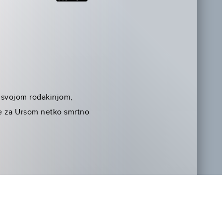
se svojom rođakinjom,
e za Ursom netko smrtno