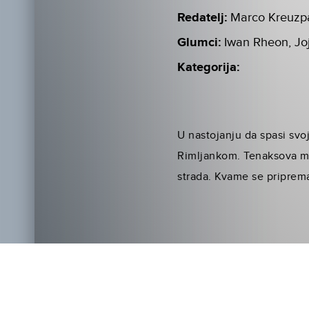
Redatelj:
Marco Kreuzpa
Glumci:
Iwan Rheon, Jo
Kategorija:
U nastojanju da spasi svoj
Rimljankom. Tenaksova mr
strada. Kvame se priprem