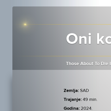
Oni ko
Those About To Die I
Zemlja:
SAD
Trajanje:
49 min.
Godina:
2024.