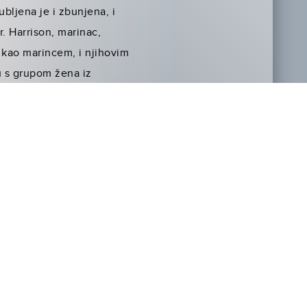
bljena je i zbunjena, i
r. Harrison, marinac,
e kao marincem, i njihovim
u s grupom žena iz
 požali što je na obuci. I
žnijom osobom. A naučeno
 Svide se jedno drugom i
oz što prolazi.