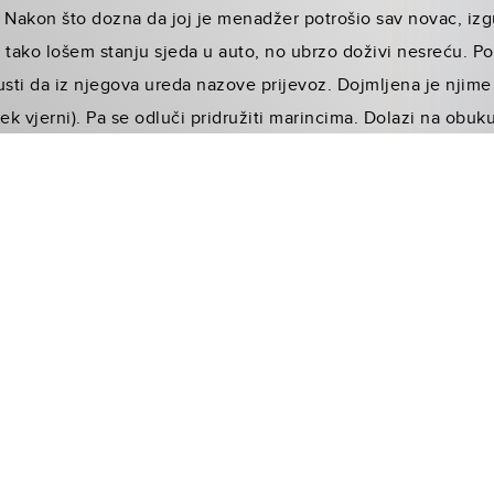
 Nakon što dozna da joj je menadžer potrošio sav novac, izgu
U tako lošem stanju sjeda u auto, no ubrzo doživi nesreću. Po
usti da iz njegova ureda nazove prijevoz. Dojmljena je njim
k vjerni). Pa se odluči pridružiti marincima. Dolazi na obuk
eruju da Megan nije tu zbog neke uloge. Kreće im dril i Megan
, no ne može. Mora proći obuku. Odluči ostati i postati sna
 na samoj obuci. Zadivi cure i zaduženoga za obuku, Evansa.
erala koji je imao problema sa svojom obukom, pa razumije kr