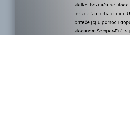
slatke, beznačajne uloge.
ne zna što treba učiniti. 
priteče joj u pomoć i dop
sloganom Semper-Fi (Uvije
radničkoga staleža. Ne vj
agent je pokušava izvući
iz filmskih uloga uporabi
koketiraju. On je sin gen