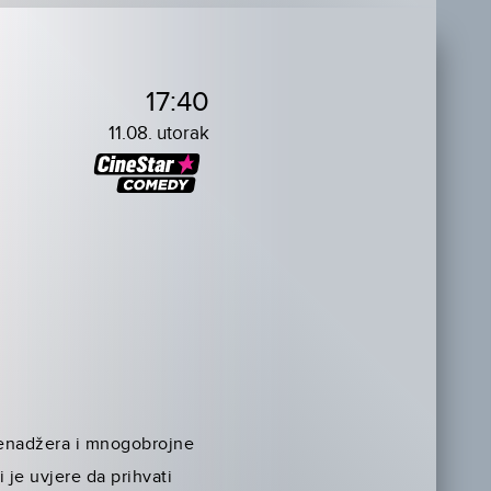
17:40
11.08. utorak
 menadžera i mnogobrojne
 je uvjere da prihvati