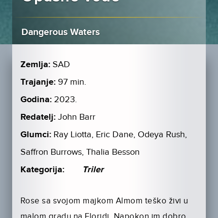
Dangerous Waters
Zemlja:
SAD
Trajanje:
97 min.
Godina:
2023.
Redatelj:
John Barr
Glumci:
Ray Liotta, Eric Dane, Odeya Rush,
Saffron Burrows, Thalia Besson
Kategorija:
Triler
Rose sa svojom majkom Almom teško živi u
malom gradu na Floridi. Napokon im dobro