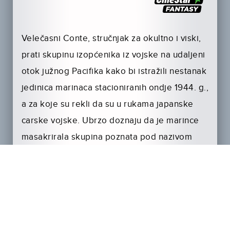
Velečasni Conte, stručnjak za okultno i viski,
prati skupinu izopćenika iz vojske na udaljeni
otok južnog Pacifika kako bi istražili nestanak
jedinica marinaca stacioniranih ondje 1944. g.,
a za koje su rekli da su u rukama japanske
carske vojske. Ubrzo doznaju da je marince
masakrirala skupina poznata pod nazivom
Vukodlaci.