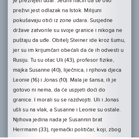
je preživjeti udar. Jedini način da se ovo
preživi jest odlazak na Istok. Milijuni
pokušavaju otići iz zone udara. Susjedne
države zatvorile su svoje granice i nikoga ne
puštaju da uđe. Obitelj Steiner ide kroz šumu,
jer su im krijumčari obećali da će ih odvesti u
Rusiju. Tu su otac Uli (43), profesor fizike,
majka Susanne (40), liječnica, i njihova djeca
Leonie (16) i Jonas (10). Mala je šansa, ili je
gotovo ni nema, da će uspjeti doći do
granice. I morali su se razdvojiti. Uli i Jonas
ušli su na vlak, a Susanne i Leonie su ostale.
Njihova jedina nada je Susannin brat
Herrmann (33), njemački političar, koji, zbog