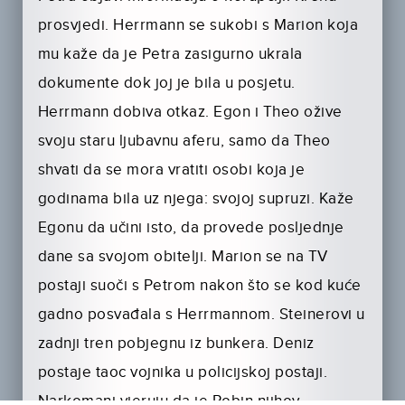
prosvjedi. Herrmann se sukobi s Marion koja
mu kaže da je Petra zasigurno ukrala
dokumente dok joj je bila u posjetu.
Herrmann dobiva otkaz. Egon i Theo ožive
svoju staru ljubavnu aferu, samo da Theo
shvati da se mora vratiti osobi koja je
godinama bila uz njega: svojoj supruzi. Kaže
Egonu da učini isto, da provede posljednje
dane sa svojom obitelji. Marion se na TV
postaji suoči s Petrom nakon što se kod kuće
gadno posvađala s Herrmannom. Steinerovi u
zadnji tren pobjegnu iz bunkera. Deniz
postaje taoc vojnika u policijskoj postaji.
Narkomani vjeruju da je Robin njihov