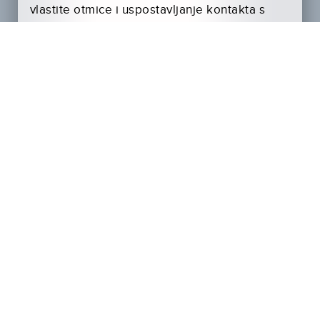
vlastite otmice i uspostavljanje kontakta s
biološkim roditeljima. Uz promjene
raspoloženja shvaća da je njezin prijašnji
život bio jedna duga roditeljska laž, Carlina
se ponovno ujedinjuje sa svojim biološkim
roditeljima, te bolno promatra kako Ann sude
za otmicu.