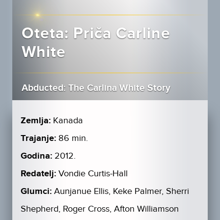
Oteta: Priča Carline
White
Abducted: The Carlina White Story
Zemlja:
Kanada
Trajanje:
86 min.
Godina:
2012.
Redatelj:
Vondie Curtis-Hall
Glumci:
Aunjanue Ellis, Keke Palmer, Sherri
Shepherd, Roger Cross, Afton Williamson