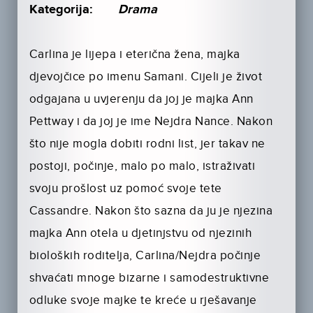
Kategorija:
Drama
Carlina je lijepa i eterična žena, majka
djevojčice po imenu Samani. Cijeli je život
odgajana u uvjerenju da joj je majka Ann
Pettway i da joj je ime Nejdra Nance. Nakon
što nije mogla dobiti rodni list, jer takav ne
postoji, počinje, malo po malo, istraživati
svoju prošlost uz pomoć svoje tete
Cassandre. Nakon što sazna da ju je njezina
majka Ann otela u djetinjstvu od njezinih
bioloških roditelja, Carlina/Nejdra počinje
shvaćati mnoge bizarne i samodestruktivne
odluke svoje majke te kreće u rješavanje