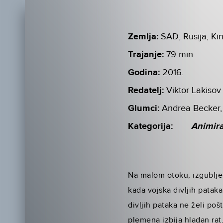
Zemlja:
SAD, Rusija, Ki
Trajanje:
79 min.
Godina:
2016.
Redatelj:
Viktor Lakisov
Glumci:
Andrea Becker,
Kategorija:
Animir
Na malom otoku, izgubljen
kada vojska divljih patak
divljih pataka ne želi po
plemena izbija hladan rat.