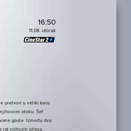
16:50
11.08. utorak
 pretvori u veliki kaos
a njihovom otoku. Šef
ozvane goste. Između dva
a rat njihovih očeva.