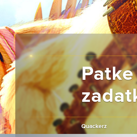
Patke
zadat
Quackerz