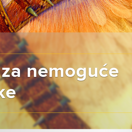
 za nemoguće
ke