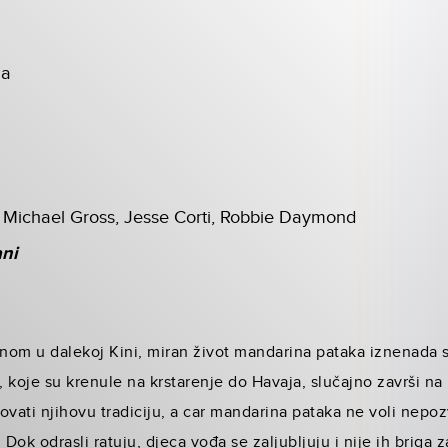
na
 Michael Gross, Jesse Corti, Robbie Daymond
ani
om u dalekoj Kini, miran život mandarina pataka iznenada se
a, koje su krenule na krstarenje do Havaja, slučajno završi n
štovati njihovu tradiciju, a car mandarina pataka ne voli nep
 Dok odrasli ratuju, djeca vođa se zaljubljuju i nije ih briga z