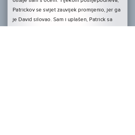
ostaje sam s ocem. Tijekom poslijepodneva,
Patrickov se svijet zauvijek promijenio, jer ga
je David silovao. Sam i uplašen, Patrick sa
stuba promatra oca kako normalno nastavlja
pripremati luksuznu večeru, kako goste
zabavlja neugodnim pričama, i sve vrijeđa,
osim odanoga učenika Nicholasa.