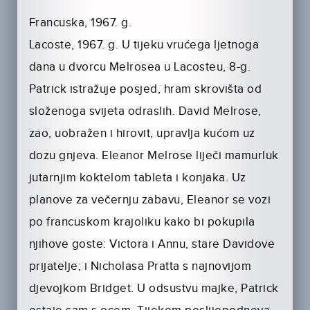
Francuska, 1967. g.
Lacoste, 1967. g. U tijeku vrućega ljetnoga
dana u dvorcu Melrosea u Lacosteu, 8-g.
Patrick istražuje posjed, hram skrovišta od
složenoga svijeta odraslih. David Melrose,
zao, uobražen i hirovit, upravlja kućom uz
dozu gnjeva. Eleanor Melrose liječi mamurluk
jutarnjim koktelom tableta i konjaka. Uz
planove za večernju zabavu, Eleanor se vozi
po francuskom krajoliku kako bi pokupila
njihove goste: Victora i Annu, stare Davidove
prijatelje; i Nicholasa Pratta s najnovijom
djevojkom Bridget. U odsustvu majke, Patrick