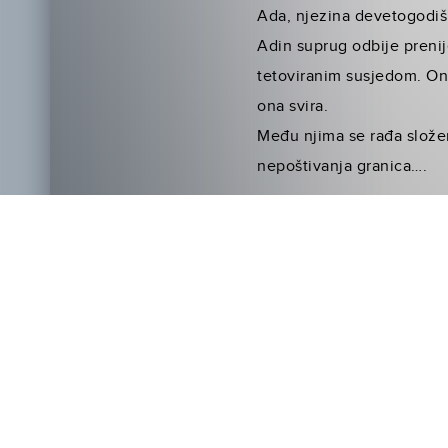
Ada, njezina devetogodišn
Adin suprug odbije prenij
tetoviranim susjedom. On 
ona svira.
Među njima se rađa složen
nepoštivanja granica….