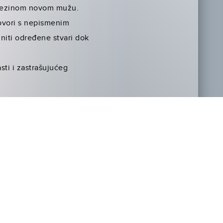
k njezinom novom mužu.
govori s nepismenim
initi određene stvari dok
ti i zastrašujućeg