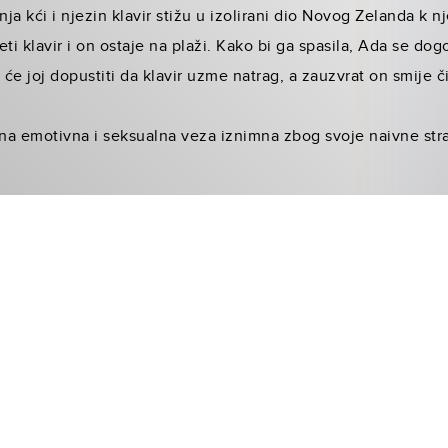
ja kći i njezin klavir stižu u izolirani dio Novog Zelanda 
eti klavir i on ostaje na plaži. Kako bi ga spasila, Ada se do
će joj dopustiti da klavir uzme natrag, a zauzvrat on smije č
a emotivna i seksualna veza iznimna zbog svoje naivne stras