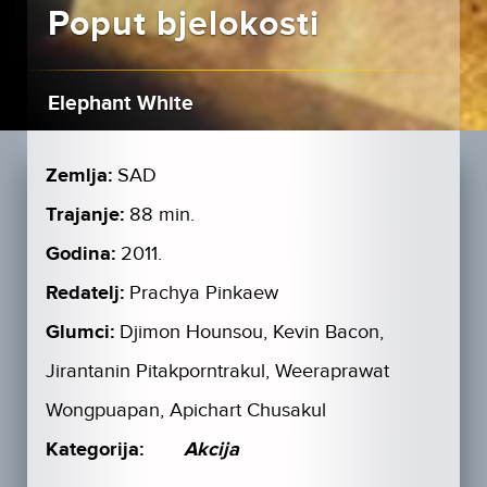
Poput bjelokosti
Elephant White
Zemlja:
SAD
Trajanje:
88 min.
Godina:
2011.
Redatelj:
Prachya Pinkaew
Glumci:
Djimon Hounsou, Kevin Bacon,
Jirantanin Pitakporntrakul, Weeraprawat
Wongpuapan, Apichart Chusakul
Kategorija:
Akcija