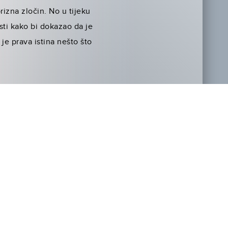
rizna zločin. No u tijeku
sti kako bi dokazao da je
 je prava istina nešto što