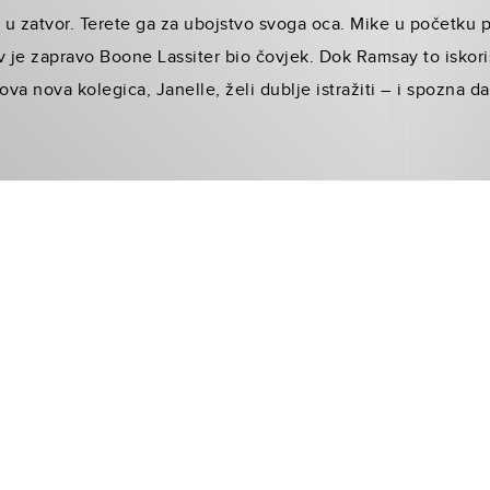
i u zatvor. Terete ga za ubojstvo svoga oca. Mike u početku p
av je zapravo Boone Lassiter bio čovjek. Dok Ramsay to iskori
ova nova kolegica, Janelle, želi dublje istražiti – i spozna da