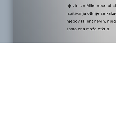
njezin sin Mike neće otić
ispitivanja otkrije se kak
njegov klijent nevin, njeg
samo ona može otkriti.