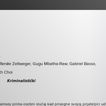
t
Renée Zellweger, Gugu Mbatha-Raw, Gabriel Basso,
th Choi
Kriminalistički
amsey prima osobni slučaj kad prisegne svojoj prijateljici udov