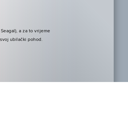
Seagal), a za to vrijeme
 svoj ubilački pohod.
NOVOSTI