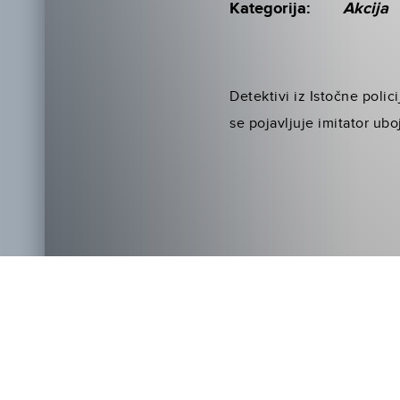
Kategorija:
Akcija
Detektivi iz Istočne poli
se pojavljuje imitator ubo