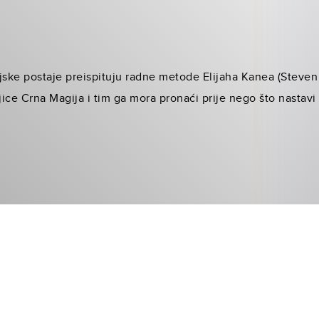
cijske postaje preispituju radne metode Elijaha Kanea (Steven 
jice Crna Magija i tim ga mora pronaći prije nego što nastavi