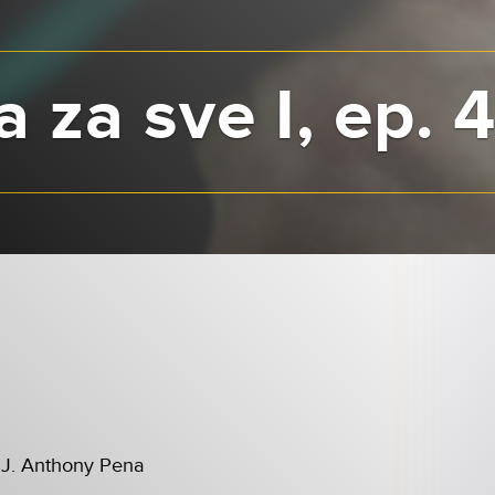
 za sve I, ep. 
l
 J. Anthony Pena