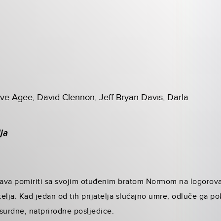
eve Agee, David Clennon, Jeff Bryan Davis, Darla
ja
ava pomiriti sa svojim otuđenim bratom Normom na logorovan
elja. Kad jedan od tih prijatelja slučajno umre, odluče ga po
urdne, natprirodne posljedice.