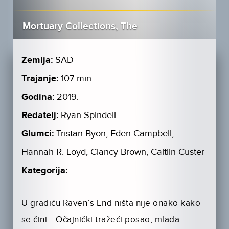
Mortuary Collections, The
Zemlja:
SAD
Trajanje:
107 min.
Godina:
2019.
Redatelj:
Ryan Spindell
Glumci:
Tristan Byon, Eden Campbell,
Hannah R. Loyd, Clancy Brown, Caitlin Custer
Kategorija:
U gradiću Raven’s End ništa nije onako kako
se čini… Očajnički tražeći posao, mlada