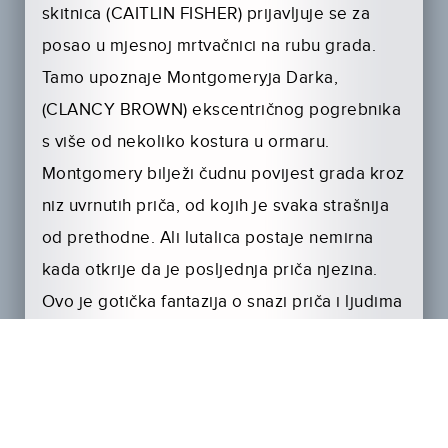
skitnica (CAITLIN FISHER) prijavljuje se za
posao u mjesnoj mrtvačnici na rubu grada.
Tamo upoznaje Montgomeryja Darka,
(CLANCY BROWN) ekscentričnog pogrebnika
s više od nekoliko kostura u ormaru.
Montgomery bilježi čudnu povijest grada kroz
niz uvrnutih priča, od kojih je svaka strašnija
od prethodne. Ali lutalica postaje nemirna
kada otkrije da je posljednja priča njezina.
Ovo je gotička fantazija o snazi priča i ljudima
koji ih pričaju. No jedna činjenica ostaje…
SVAKI LEŠ IMA PRIČU!