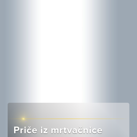
Priče iz mrtvačnice