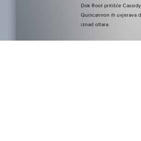
Dok Root pritišće Cassidy
Quincannon ih uvjerava da
iznad oltara.