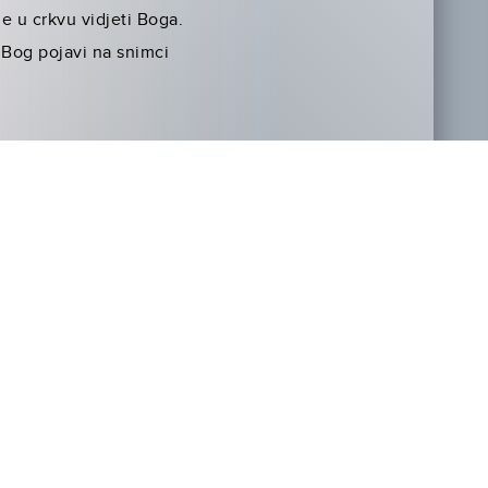
e u crkvu vidjeti Boga.
 Bog pojavi na snimci