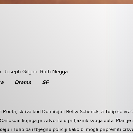
, Joseph Gilgun, Ruth Negga
ra
Drama
SF
fa Roota, skriva kod Donnieja i Betsy Schenck, a Tulip se vra
arlosom kojega je zatvorila u prtljažnik svoga auta. Plan je
u i Tulip da izbjegnu policiji kako bi mogli pripremiti crkvu