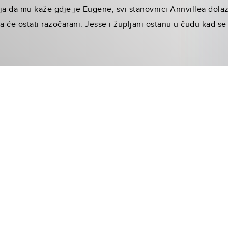
ja da mu kaže gdje je Eugene, svi stanovnici Annvillea dolaz
 će ostati razočarani. Jesse i župljani ostanu u čudu kad se