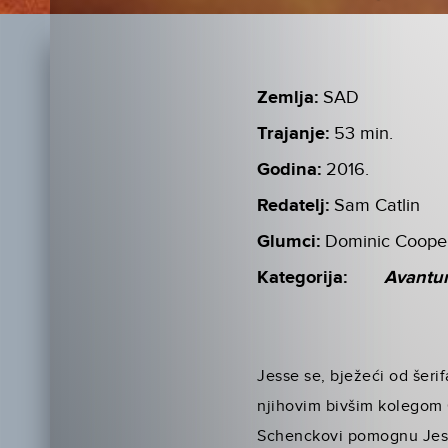
Zemlja:
SAD
Trajanje:
53 min.
Godina:
2016.
Redatelj:
Sam Catlin
Glumci:
Dominic Cooper
Kategorija:
Avantu
Jesse se, bježeći od šeri
njihovim bivšim kolegom C
Schenckovi pomognu Jessej