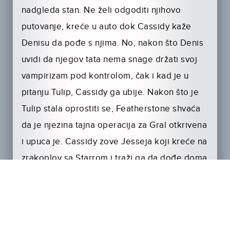
nadgleda stan. Ne želi odgoditi njihovo
putovanje, kreće u auto dok Cassidy kaže
Denisu da pođe s njima. No, nakon što Denis
uvidi da njegov tata nema snage držati svoj
vampirizam pod kontrolom, čak i kad je u
pitanju Tulip, Cassidy ga ubije. Nakon što je
Tulip stala oprostiti se, Featherstone shvaća
da je njezina tajna operacija za Gral otkrivena
i upuca je. Cassidy zove Jesseja koji kreće na
zrakoplov sa Starrom i traži ga da dođe doma
i pomogne Tulip. Starr naredi Featherstone i
Hooveru da otkažu hitnu koja je bila pozvana.
Kad Jesse dođe i nađe Tulip kako krvari a
pomoć ne dolazi, Cassidy ga zamoli da