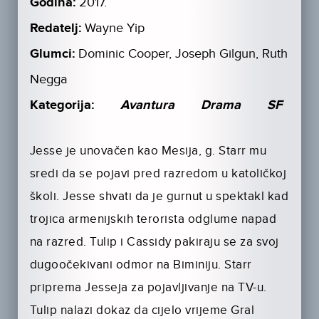
Godina:
2017.
Redatelj:
Wayne Yip
Glumci:
Dominic Cooper, Joseph Gilgun, Ruth
Negga
Kategorija:
Avantura
Drama
SF
Jesse je unovačen kao Mesija, g. Starr mu
sredi da se pojavi pred razredom u katoličkoj
školi. Jesse shvati da je gurnut u spektakl kad
trojica armenijskih terorista odglume napad
na razred. Tulip i Cassidy pakiraju se za svoj
dugoočekivani odmor na Biminiju. Starr
priprema Jesseja za pojavljivanje na TV-u.
Tulip nalazi dokaz da cijelo vrijeme Gral