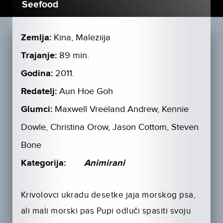
Seefood
Zemlja:
Kina, Maleziija
Trajanje:
89 min.
Godina:
2011.
Redatelj:
Aun Hoe Goh
Glumci:
Maxwell Vreeland Andrew, Kennie
Dowle, Christina Orow, Jason Cottom, Steven
Bone
Kategorija:
Animirani
Krivolovci ukradu desetke jaja morskog psa,
ali mali morski pas Pupi odluči spasiti svoju