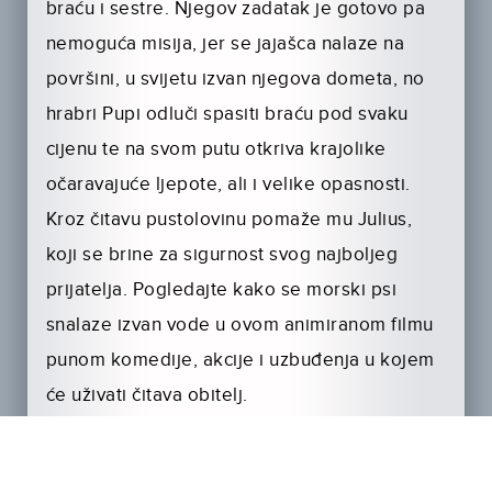
braću i sestre. Njegov zadatak je gotovo pa
nemoguća misija, jer se jajašca nalaze na
površini, u svijetu izvan njegova dometa, no
hrabri Pupi odluči spasiti braću pod svaku
cijenu te na svom putu otkriva krajolike
očaravajuće ljepote, ali i velike opasnosti.
Kroz čitavu pustolovinu pomaže mu Julius,
koji se brine za sigurnost svog najboljeg
prijatelja. Pogledajte kako se morski psi
snalaze izvan vode u ovom animiranom filmu
punom komedije, akcije i uzbuđenja u kojem
će uživati čitava obitelj.