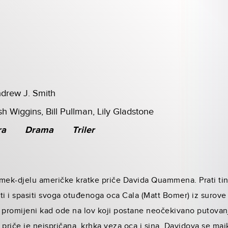
ndrew J. Smith
h Wiggins, Bill Pullman, Lily Gladstone
ra
Drama
Triler
emek-djelu američke kratke priče Davida Quammena. Prati ti
eti i spasiti svoga otuđenoga oca Cala (Matt Bomer) iz surove
k promijeni kad ode na lov koji postane neočekivano putovan
 priče je neispričana, krhka veza oca i sina. Davidova se ma