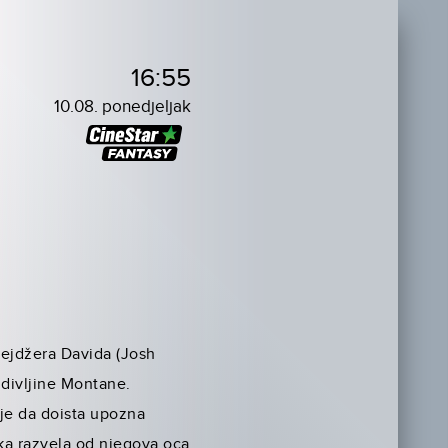
16:55
10.08. ponedjeljak
nejdžera Davida (Josh
 divljine Montane.
je da doista upozna
jka razvela od njegova oca