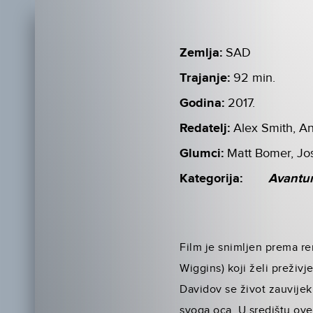
Zemlja:
SAD
Trajanje:
92 min.
Godina:
2017.
Redatelj:
Alex Smith, A
Glumci:
Matt Bomer, Jos
Kategorija:
Avantu
Film je snimljen prema r
Wiggins) koji želi preživj
Davidov se život zauvije
svoga oca. U središtu ove