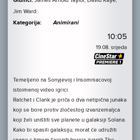
Glumci:
James Arnold Taylor, David Kaye,
Jim Ward
Kategorija:
Animirani
10:05
19.08. srijeda
Temeljeno na Sonyjevoj i Insomniacovoj
istoimenoj video igrici.
Ratchet i Clank je priča o dva netipična junaka
koji se bore protiv zločestog izvanzemaljca
koji želi uništiti sve planete u galaksiji Solana.
Kako bi spasili galaksiju, morat će udružiti