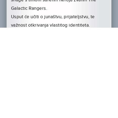
snage s timom šarenih heroja zvanih The
Galactic Rangers.
Usput će učiti o junaštvu, prijateljstvu, te
važnost otkrivanja vlastitog identiteta.