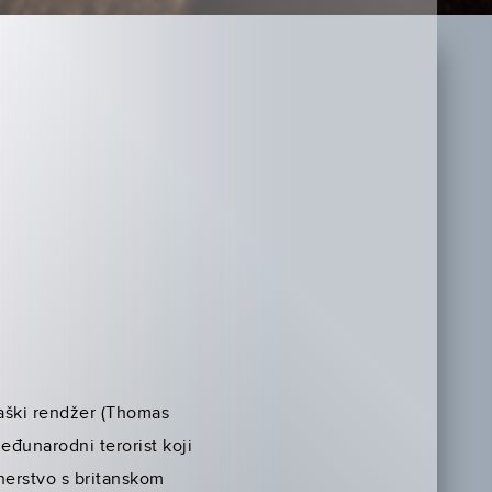
saški rendžer (Thomas
eđunarodni terorist koji
nerstvo s britanskom