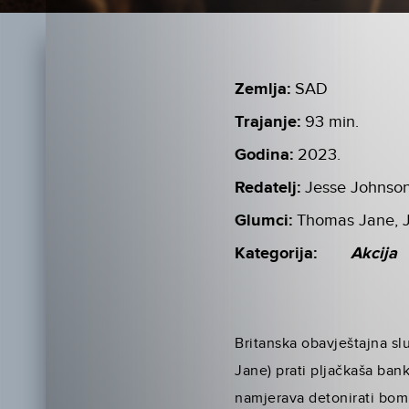
Zemlja:
SAD
Trajanje:
93 min.
Godina:
2023.
Redatelj:
Jesse Johnso
Glumci:
Thomas Jane, J
Kategorija:
Akcija
Britanska obavještajna sl
Jane) prati pljačkaša ban
namjerava detonirati bom