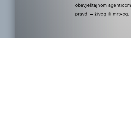
obavještajnom agenticom 
pravdi – živog ili mrtvog.