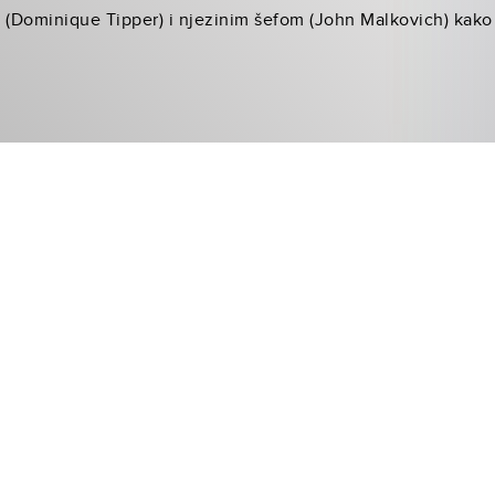
(Dominique Tipper) i njezinim šefom (John Malkovich) kako 