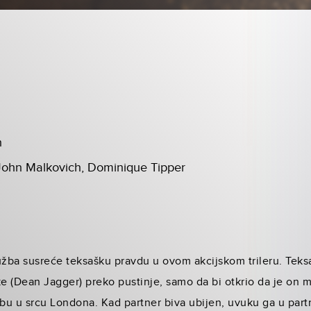
n
ohn Malkovich, Dominique Tipper
užba susreće teksašku pravdu u ovom akcijskom trileru. Tek
ke (Dean Jagger) preko pustinje, samo da bi otkrio da je on m
bu u srcu Londona. Kad partner biva ubijen, uvuku ga u part