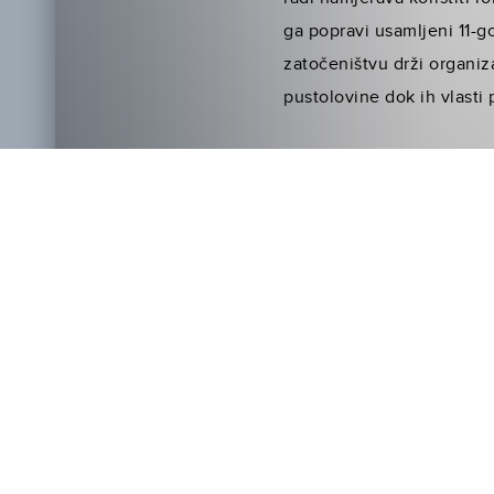
ga popravi usamljeni 11-go
zatočeništvu drži organizac
pustolovine dok ih vlasti