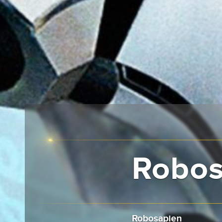
Robos
Robosapien