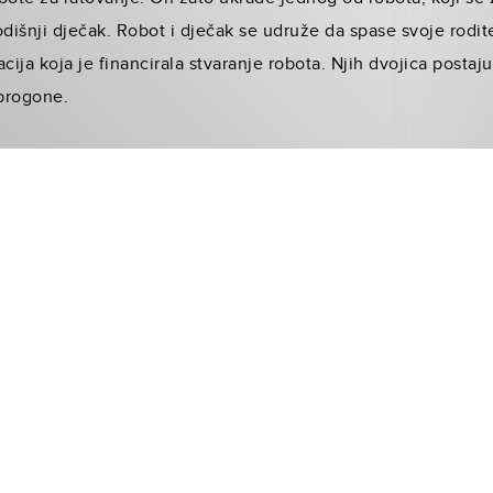
dišnji dječak. Robot i dječak se udruže da spase svoje rodite
ija koja je financirala stvaranje robota. Njih dvojica postaju p
 progone.