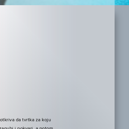
otkriva da tvrtka za koju
 zagubi i pokvari, a potom