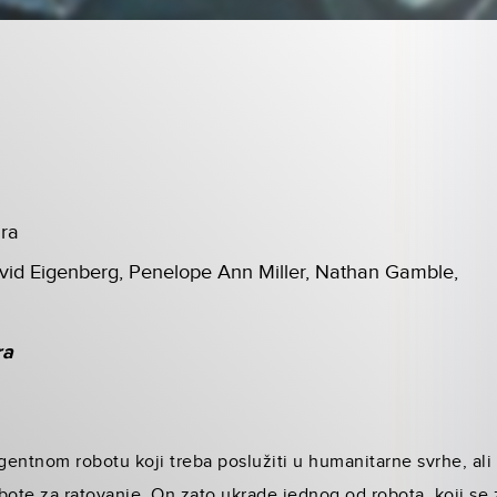
ra
vid Eigenberg, Penelope Ann Miller, Nathan Gamble,
ra
gentnom robotu koji treba poslužiti u humanitarne svrhe, ali 
robote za ratovanje. On zato ukrade jednog od robota, koji se