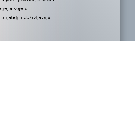
lje, a koje u
rijatelji i doživljavaju