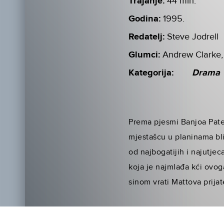
Trajanje:
44 min.
Godina:
1995.
Redatelj:
Steve Jodrell
Glumci:
Andrew Clarke,
Kategorija:
Drama
Prema pjesmi Banjoa Pater
mjestašcu u planinama bli
od najbogatijih i najutjec
koja je najmlađa kći ovog
sinom vrati Mattova prijat