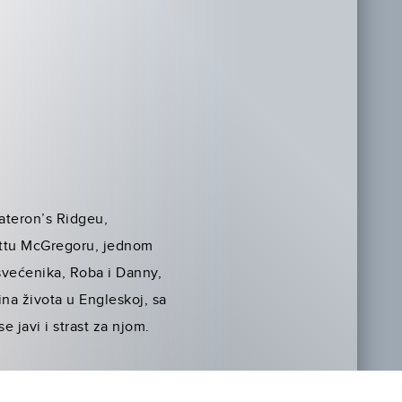
Pateron’s Ridgeu,
Mattu McGregoru, jednom
, svećenika, Roba i Danny,
na života u Engleskoj, sa
e javi i strast za njom.