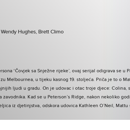
 Wendy Hughes, Brett Climo
sona ‘Čovjek sa Snježne rijeke’, ovaj serijal odigrava se u 
zu Melbournea, u tijeku kasnog 19. stoljeća. Priča je to o 
ajnijih ljudi u gradu. On je udovac i otac troje djece: Colina
a zavodnika. Kad se u Peterson’s Ridge, nakon nekoliko godi
eljica iz djetinjstva, odskora udovica Kathleen O’Neil, Mattu s