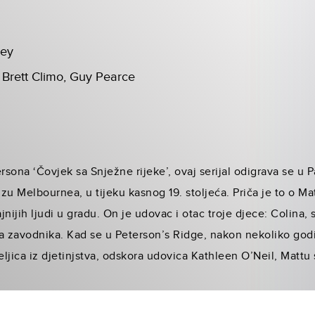
ney
 Brett Climo, Guy Pearce
sona ‘Čovjek sa Snježne rijeke’, ovaj serijal odigrava se u 
zu Melbournea, u tijeku kasnog 19. stoljeća. Priča je to o 
ajnijih ljudi u gradu. On je udovac i otac troje djece: Colina
a zavodnika. Kad se u Peterson’s Ridge, nakon nekoliko godi
eljica iz djetinjstva, odskora udovica Kathleen O’Neil, Mattu s