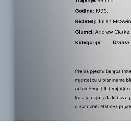
Trajanje:
44 min.
Godina:
1996.
Redatelj:
Julian McSwi
Glumci:
Andrew Clarke,
Kategorija:
Drama
Prema pjesmi Banjoa Pater
mjestašcu u planinama bli
od najbogatijih i najutjec
koja je najmlađa kći ovog
sinom vrati Mattova prijat