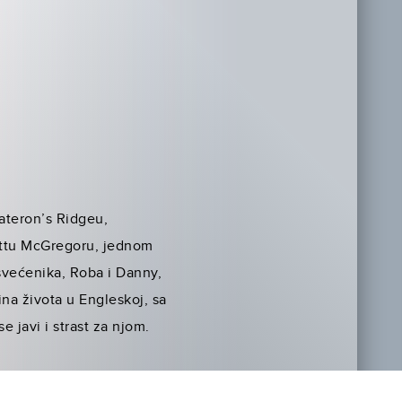
Pateron’s Ridgeu,
Mattu McGregoru, jednom
, svećenika, Roba i Danny,
na života u Engleskoj, sa
e javi i strast za njom.