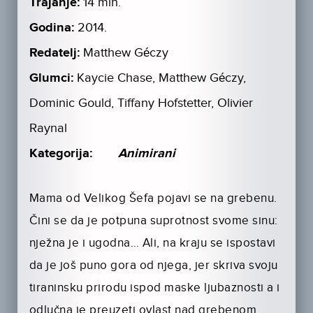
Trajanje:
14 min.
Godina:
2014.
Redatelj:
Matthew Géczy
Glumci:
Kaycie Chase, Matthew Géczy,
Dominic Gould, Tiffany Hofstetter, Olivier
Raynal
Kategorija:
Animirani
Mama od Velikog Šefa pojavi se na grebenu.
Čini se da je potpuna suprotnost svome sinu:
nježna je i ugodna… Ali, na kraju se ispostavi
da je još puno gora od njega, jer skriva svoju
tiraninsku prirodu ispod maske ljubaznosti a i
odlučna je preuzeti ovlast nad grebenom