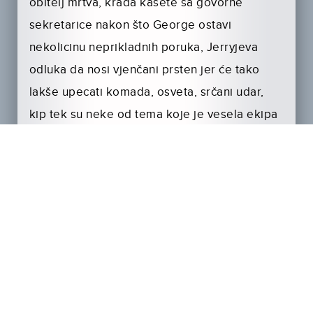
obitelj mrtva, krađa kasete sa govorne
sekretarice nakon što George ostavi
nekolicinu neprikladnih poruka, Jerryjeva
odluka da nosi vjenčani prsten jer će tako
lakše upecati komada, osveta, srčani udar,
kip tek su neke od tema koje je vesela ekipa
pretresla u drugoj sezoni. Jedno znamo, nitko
ne može ostati ravnodušan na Seinfelda.