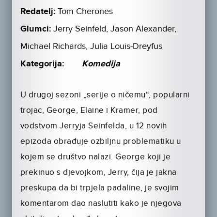
Redatelj:
Tom Cherones
Glumci:
Jerry Seinfeld, Jason Alexander,
Michael Richards, Julia Louis-Dreyfus
Kategorija:
Komedija
U drugoj sezoni „serije o ničemu“, popularni
trojac, George, Elaine i Kramer, pod
vodstvom Jerryja Seinfelda, u 12 novih
epizoda obrađuje ozbiljnu problematiku u
kojem se društvo nalazi. George koji je
prekinuo s djevojkom, Jerry, čija je jakna
preskupa da bi trpjela padaline, je svojim
komentarom dao naslutiti kako je njegova