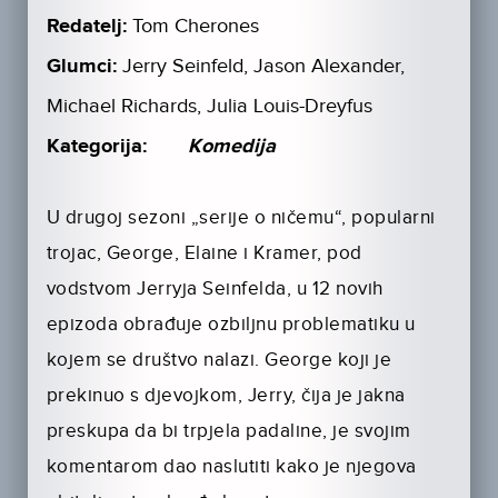
Redatelj:
Tom Cherones
Glumci:
Jerry Seinfeld, Jason Alexander,
Michael Richards, Julia Louis-Dreyfus
Kategorija:
Komedija
U drugoj sezoni „serije o ničemu“, popularni
trojac, George, Elaine i Kramer, pod
vodstvom Jerryja Seinfelda, u 12 novih
epizoda obrađuje ozbiljnu problematiku u
kojem se društvo nalazi. George koji je
prekinuo s djevojkom, Jerry, čija je jakna
preskupa da bi trpjela padaline, je svojim
komentarom dao naslutiti kako je njegova