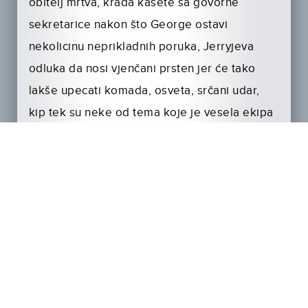
obitelj mrtva, krađa kasete sa govorne
sekretarice nakon što George ostavi
nekolicinu neprikladnih poruka, Jerryjeva
odluka da nosi vjenčani prsten jer će tako
lakše upecati komada, osveta, srčani udar,
kip tek su neke od tema koje je vesela ekipa
pretresla u drugoj sezoni. Jedno znamo, nitko
ne može ostati ravnodušan na Seinfelda.