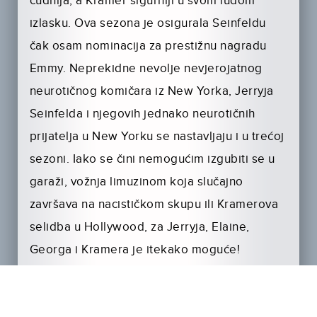
čudnija, a Kramer sigurniji u svom ludom
izlasku. Ova sezona je osigurala Seinfeldu
čak osam nominacija za prestižnu nagradu
Emmy. Neprekidne nevolje nevjerojatnog
neurotičnog komičara iz New Yorka, Jerryja
Seinfelda i njegovih jednako neurotičnih
prijatelja u New Yorku se nastavljaju i u trećoj
sezoni. Iako se čini nemogućim izgubiti se u
garaži, vožnja limuzinom koja slučajno
završava na nacističkom skupu ili Kramerova
selidba u Hollywood, za Jerryja, Elaine,
Georga i Kramera je itekako moguće!