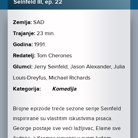
Seinfeld III, ep. 22
Zemlja:
SAD
Trajanje:
23 min.
Godina:
1991.
Redatelj:
Tom Cherones
Glumci:
Jerry Seinfeld, Jason Alexander, Julia
Louis-Dreyfus, Michael Richards
Kategorija:
Komedija
Brojne epizode treće sezone serije Seinfeld
inspirirane su vlastitim iskustvima pisaca.
George postaje sve veći lažljivac, Elaine sve