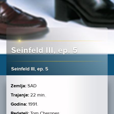
Seinfeld III, ep. 5
Seinfeld III, ep. 5
Zemlja:
SAD
Trajanje:
22 min.
Godina:
1991.
Redatelj:
Tom Cherones