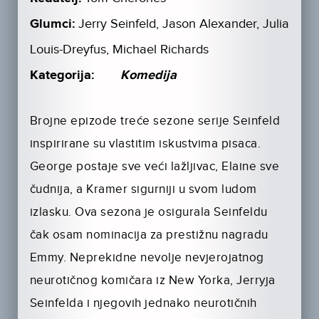
Glumci:
Jerry Seinfeld, Jason Alexander, Julia
Louis-Dreyfus, Michael Richards
Kategorija:
Komedija
Brojne epizode treće sezone serije Seinfeld
inspirirane su vlastitim iskustvima pisaca.
George postaje sve veći lažljivac, Elaine sve
čudnija, a Kramer sigurniji u svom ludom
izlasku. Ova sezona je osigurala Seinfeldu
čak osam nominacija za prestižnu nagradu
Emmy. Neprekidne nevolje nevjerojatnog
neurotičnog komičara iz New Yorka, Jerryja
Seinfelda i njegovih jednako neurotičnih