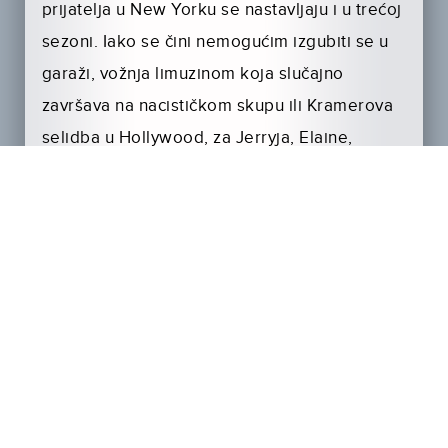
prijatelja u New Yorku se nastavljaju i u trećoj
sezoni. Iako se čini nemogućim izgubiti se u
garaži, vožnja limuzinom koja slučajno
završava na nacističkom skupu ili Kramerova
selidba u Hollywood, za Jerryja, Elaine,
Georga i Kramera je itekako moguće!