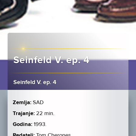
Seinfeld V. ep. 4
Seinfeld V. ep. 4
Zemlja:
SAD
Trajanje:
22 min.
Godina:
1993.
Redatelj:
Tom Cherones