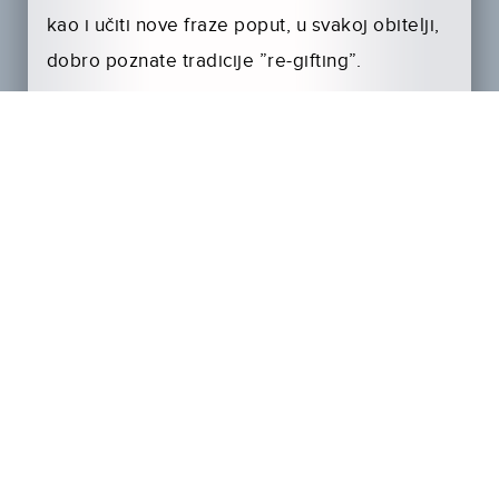
kao i učiti nove fraze poput, u svakoj obitelji,
dobro poznate tradicije ”re-gifting”.