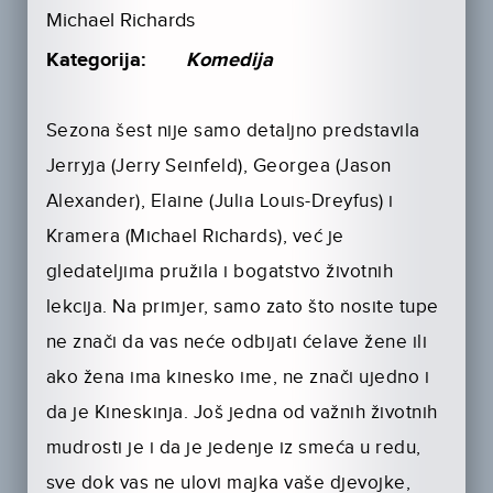
Michael Richards
Kategorija:
Komedija
Sezona šest nije samo detaljno predstavila
Jerryja (Jerry Seinfeld), Georgea (Jason
Alexander), Elaine (Julia Louis-Dreyfus) i
Kramera (Michael Richards), već je
gledateljima pružila i bogatstvo životnih
lekcija. Na primjer, samo zato što nosite tupe
ne znači da vas neće odbijati ćelave žene ili
ako žena ima kinesko ime, ne znači ujedno i
da je Kineskinja. Još jedna od važnih životnih
mudrosti je i da je jedenje iz smeća u redu,
sve dok vas ne ulovi majka vaše djevojke,